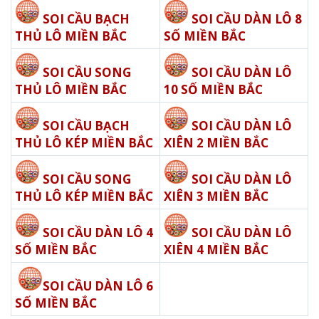
SOI CẦU BẠCH
SOI CẦU DÀN LÔ 8
THỦ LÔ MIỀN BẮC
SỐ MIỀN BẮC
SOI CẦU SONG
SOI CẦU DÀN LÔ
THỦ LÔ MIỀN BẮC
10 SỐ MIỀN BẮC
SOI CẦU BẠCH
SOI CẦU DÀN LÔ
THỦ LÔ KÉP MIỀN BẮC
XIÊN 2 MIỀN BẮC
SOI CẦU SONG
SOI CẦU DÀN LÔ
THỦ LÔ KÉP MIỀN BẮC
XIÊN 3 MIỀN BẮC
SOI CẦU DÀN LÔ 4
SOI CẦU DÀN LÔ
SỐ MIỀN BẮC
XIÊN 4 MIỀN BẮC
SOI CẦU DÀN LÔ 6
SỐ MIỀN BẮC