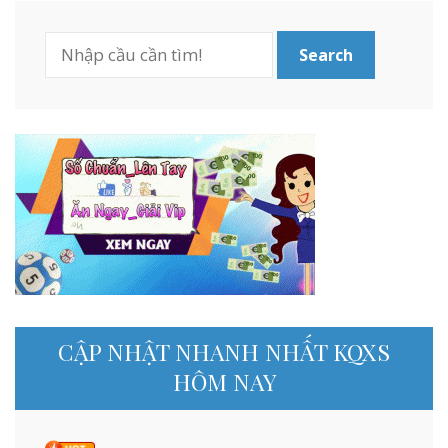
Search
CẬP NHẬT NHANH NHẤT KQXS
HÔM NAY