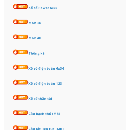
Xổ số Power 6/55
Max 3D
Max 4D
Thống kê
Xổ số điện toán 6x36
Xổ số điện toán 123
Xổ số thần tài
Cầu bạch thủ (MB)
Cầu lật liên tục (MB)