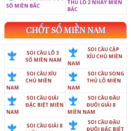
THỦ LÔ 2 NHÁY MIỀN
SỐ MIỀN BẮC
BẮC
CHỐT SỐ MIỀN NAM
SOI CẦU CẶP
SOI CẦU LÔ 3
XỈU CHỦ MIỀN
SỐ MIỀN NAM
NAM
SOI CẦU XỈU
SOI CẦU SONG
CHỦ MIỀN
THỦ LÔ MIỀN
NAM
NAM
SOI CẦU GIẢI
SOI CẦU ĐẦU
ĐẶC BIỆT MIỀN
ĐUÔI GIẢI 8
NAM
MIỀN NAM
SOI CẦU ĐẦU
SOI CẦU GIẢI 8
ĐUÔI ĐẶC BIỆT