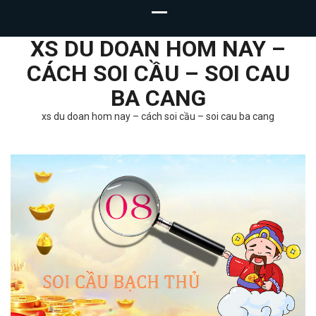
XS DU DOAN HOM NAY –
CÁCH SOI CẦU – SOI CAU
BA CANG
xs du doan hom nay – cách soi cầu – soi cau ba cang