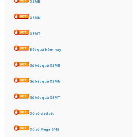
XSMB
XSMN
XSMT
Kết quả hôm nay
Sổ kết quả XSMB
Sổ kết quả XSMN
Sổ kết quả XSMT
Xổ số vietlott
Xổ số Mega 6/45