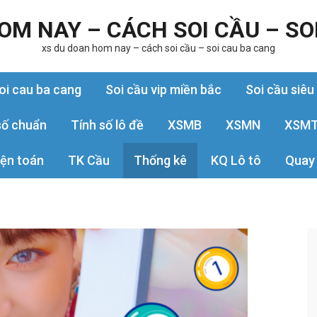
OM NAY – CÁCH SOI CẦU – SO
xs du doan hom nay – cách soi cầu – soi cau ba cang
oi cau ba cang
Soi cầu vip miền bắc
Soi cầu siêu
số chuẩn
Tính số lô đề
XSMB
XSMN
XSM
iện toán
TK Cầu
Thống kê
KQ Lô tô
Quay