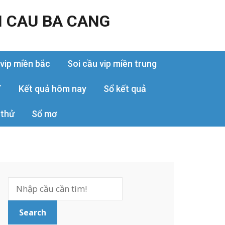
I CAU BA CANG
 vip miền bắc
Soi cầu vip miền trung
T
Kết quả hôm nay
Sổ kết quả
 thử
Sổ mơ
Search