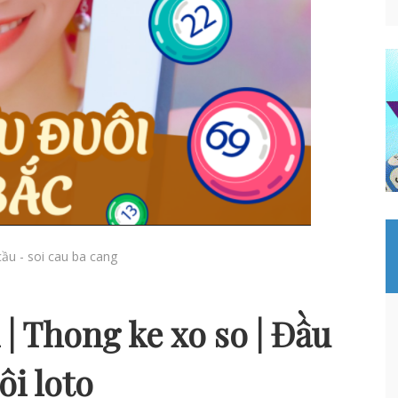
ầu - soi cau ba cang
| Thong ke xo so | Đầu
ôi loto