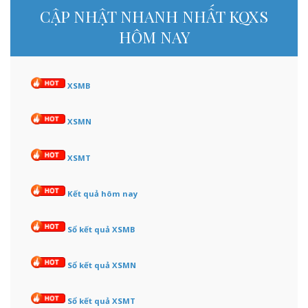
CẬP NHẬT NHANH NHẤT KQXS
HÔM NAY
XSMB
XSMN
XSMT
Kết quả hôm nay
Sổ kết quả XSMB
Sổ kết quả XSMN
Sổ kết quả XSMT