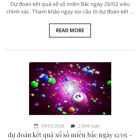
Dự đoán kết quả xổ số miền Bắc ngày 26/02 siêu
số
miền
chính xác. Tham khảo ngay soi cầu lô dự đoán kết …
bắc
ngày
26/02
READ MORE
–
chốt
số
giờ
vàng
miền
bắc
ở
09/05/2026
2 bình luận
dự
dự đoán kết quả xổ số miền bắc ngày 12/05 –
đoán