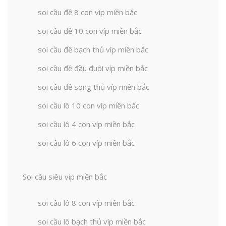
soi cầu đề 8 con víp miền bắc
soi cầu đề 10 con víp miền bắc
soi cầu đề bạch thủ víp miền bắc
soi cầu đề đầu đuôi víp miền bắc
soi cầu đề song thủ víp miền bắc
soi cầu lô 10 con víp miền bắc
soi cầu lô 4 con víp miền bắc
soi cầu lô 6 con víp miền bắc
Soi cầu siêu vip miền bắc
soi cầu lô 8 con víp miền bắc
soi cầu lô bạch thủ víp miền bắc