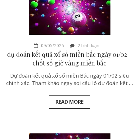
ở
09/05/2026
2 bình luận
dự
dự đoán kết quả xổ số miền bắc ngày 01/02 –
đoán
kết
chốt số giờ vàng miền bắc
quả
xổ
Dự đoán kết quả xổ số miền Bắc ngày 01/02 siêu
số
miền
chính xác. Tham khảo ngay soi cầu lô dự đoán kết …
bắc
ngày
01/02
READ MORE
–
chốt
số
giờ
vàng
miền
bắc