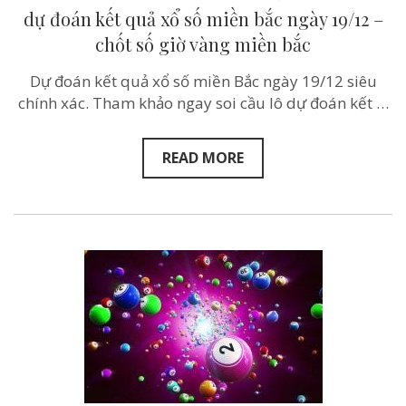
dự
dự đoán kết quả xổ số miền bắc ngày 19/12 –
đoán
kết
chốt số giờ vàng miền bắc
quả
xổ
Dự đoán kết quả xổ số miền Bắc ngày 19/12 siêu
số
miền
chính xác. Tham khảo ngay soi cầu lô dự đoán kết …
bắc
ngày
19/12
READ MORE
–
chốt
số
giờ
vàng
miền
bắc