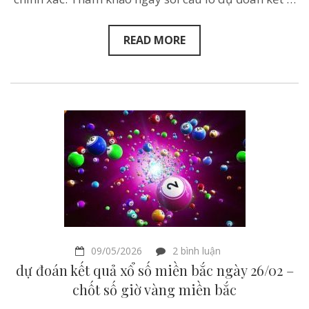
bắc
ngày
27/09
READ MORE
–
chốt
số
giờ
vàng
miền
bắc
ở
09/05/2026
2 bình luận
dự
dự đoán kết quả xổ số miền bắc ngày 26/02 –
đoán
kết
chốt số giờ vàng miền bắc
quả
xổ