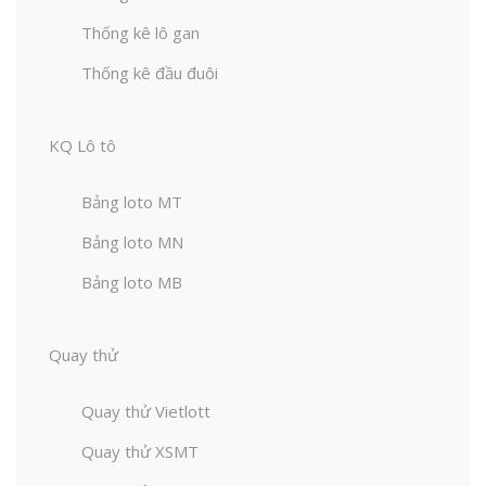
Thống kê lô gan
Thống kê đầu đuôi
KQ Lô tô
Bảng loto MT
Bảng loto MN
Bảng loto MB
Quay thử
Quay thử Vietlott
Quay thử XSMT