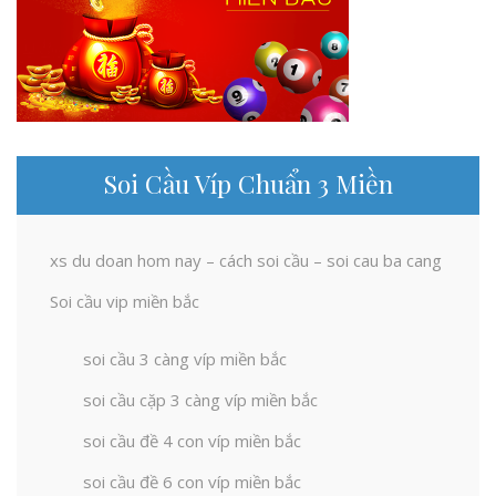
Soi Cầu Víp Chuẩn 3 Miền
xs du doan hom nay – cách soi cầu – soi cau ba cang
Soi cầu vip miền bắc
soi cầu 3 càng víp miền bắc
soi cầu cặp 3 càng víp miền bắc
soi cầu đề 4 con víp miền bắc
soi cầu đề 6 con víp miền bắc