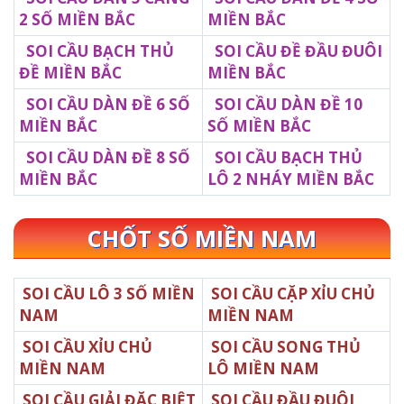
2 SỐ MIỀN BẮC
MIỀN BẮC
SOI CẦU BẠCH THỦ
SOI CẦU ĐỀ ĐẦU ĐUÔI
ĐỀ MIỀN BẮC
MIỀN BẮC
SOI CẦU DÀN ĐỀ 6 SỐ
SOI CẦU DÀN ĐỀ 10
MIỀN BẮC
SỐ MIỀN BẮC
SOI CẦU DÀN ĐỀ 8 SỐ
SOI CẦU BẠCH THỦ
MIỀN BẮC
LÔ 2 NHÁY MIỀN BẮC
CHỐT SỐ MIỀN NAM
SOI CẦU LÔ 3 SỐ MIỀN
SOI CẦU CẶP XỈU CHỦ
NAM
MIỀN NAM
SOI CẦU XỈU CHỦ
SOI CẦU SONG THỦ
MIỀN NAM
LÔ MIỀN NAM
SOI CẦU GIẢI ĐẶC BIỆT
SOI CẦU ĐẦU ĐUÔI