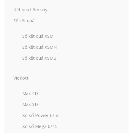
Kết quả hôm nay
Sổ kết quả
Sổ kết quả XSMT
Sổ kết quả XSMN
Sổ kết quả XSMB
Vietlott
Max 4D
Max 3D
Xổ số Power 6/55
Xổ số Mega 6/45