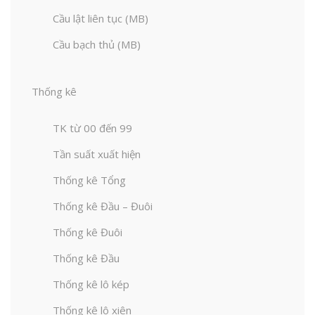
Cầu lật liên tục (MB)
Cầu bạch thủ (MB)
Thống kê
TK từ 00 đến 99
Tần suất xuất hiện
Thống kê Tổng
Thống kê Đầu – Đuôi
Thống kê Đuôi
Thống kê Đầu
Thống kê lô kép
Thống kê lô xiên