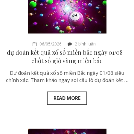
ở
06/05/2026
2 bình luận
dự
dự đoán kết quả xổ số miền bắc ngày 01/08 –
đoán
kết
chốt số giờ vàng miền bắc
quả
xổ
Dự đoán kết quả xổ số miền Bắc ngày 01/08 siêu
số
miền
chính xác. Tham khảo ngay soi cầu lô dự đoán kết …
bắc
ngày
01/08
READ MORE
–
chốt
số
giờ
vàng
miền
bắc