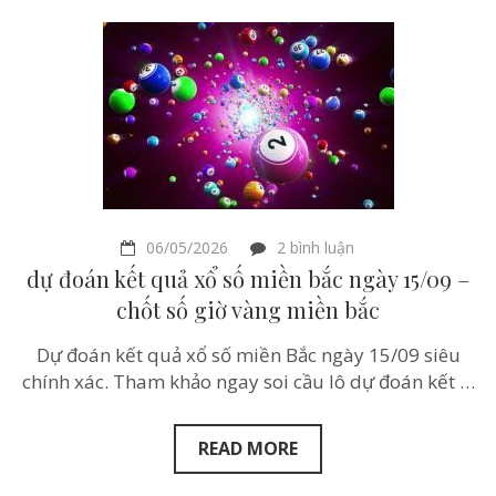
miền
bắc
ở
06/05/2026
2 bình luận
dự
dự đoán kết quả xổ số miền bắc ngày 15/09 –
đoán
kết
chốt số giờ vàng miền bắc
quả
xổ
Dự đoán kết quả xổ số miền Bắc ngày 15/09 siêu
số
miền
chính xác. Tham khảo ngay soi cầu lô dự đoán kết …
bắc
ngày
15/09
READ MORE
–
chốt
số