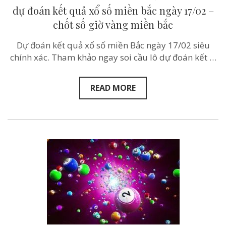
dự
dự đoán kết quả xổ số miền bắc ngày 17/02 –
đoán
kết
chốt số giờ vàng miền bắc
quả
xổ
Dự đoán kết quả xổ số miền Bắc ngày 17/02 siêu
số
miền
chính xác. Tham khảo ngay soi cầu lô dự đoán kết …
bắc
ngày
17/02
READ MORE
–
chốt
số
giờ
vàng
miền
bắc