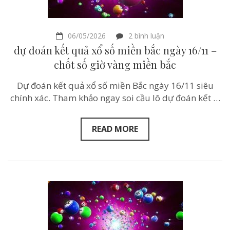
ở
06/05/2026
2 bình luận
dự
dự đoán kết quả xổ số miền bắc ngày 16/11 –
đoán
kết
chốt số giờ vàng miền bắc
quả
xổ
Dự đoán kết quả xổ số miền Bắc ngày 16/11 siêu
số
miền
chính xác. Tham khảo ngay soi cầu lô dự đoán kết …
bắc
ngày
16/11
READ MORE
–
chốt
số
giờ
vàng
miền
bắc