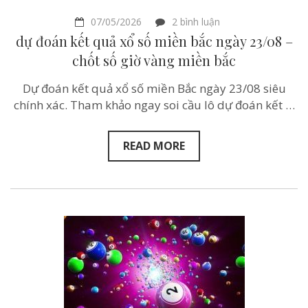
ở
07/05/2026
2 bình luận
dự
dự đoán kết quả xổ số miền bắc ngày 23/08 –
đoán
kết
chốt số giờ vàng miền bắc
quả
xổ
Dự đoán kết quả xổ số miền Bắc ngày 23/08 siêu
số
miền
chính xác. Tham khảo ngay soi cầu lô dự đoán kết …
bắc
ngày
23/08
READ MORE
–
chốt
số
giờ
vàng
miền
bắc