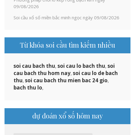
09/08/2026
Soi cầu xổ số miền bắc minh ngọc ngày 09/08/2026
Từ khóa soi cầu tìm kiếm nhiều
soi cau bach thu
,
soi cau lo bach thu
,
soi
cau bach thu hom nay
,
soi cau lo de bach
thu
,
soi cau bach thu mien bac 24 gio
,
bach thu lo
,
dự đoán xổ số hôm nay