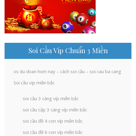
Soi Cầu Víp Chuẩn 3 Miền
xs du doan hom nay – cách soi cầu – soi cau ba cang
Soi cầu vip miền bắc
soi cầu 3 càng víp miền bắc
soi cầu cặp 3 càng víp miền bắc
soi cầu đề 4 con víp miền bắc
soi cầu đề 6 con víp miền bắc