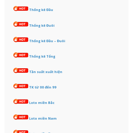
Thống kê Đầu
Thống kê Đuôi
Thống kê Đầu – Đuôi
Thống kê Tổng
Tần suất xuất hiện
TK từ 00 đến 99
Loto miền Bắc
Loto miền Nam