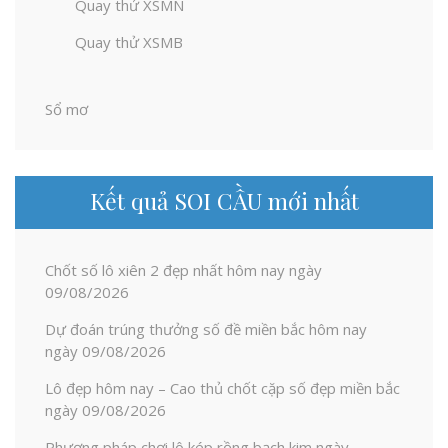
Quay thử XSMN
Quay thử XSMB
Sổ mơ
Kết quả SOI CẦU mới nhất
Chốt số lô xiên 2 đẹp nhất hôm nay ngày
09/08/2026
Dự đoán trúng thưởng số đề miền bắc hôm nay
ngày 09/08/2026
Lô đẹp hôm nay – Cao thủ chốt cặp số đẹp miền bắc
ngày 09/08/2026
Phương pháp chơi lô kép rồng bạch kim ngày