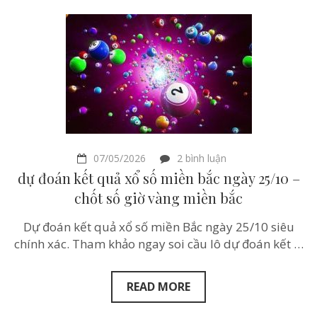
miền
bắc
ở
07/05/2026
2 bình luận
dự
dự đoán kết quả xổ số miền bắc ngày 25/10 –
đoán
kết
chốt số giờ vàng miền bắc
quả
xổ
Dự đoán kết quả xổ số miền Bắc ngày 25/10 siêu
số
miền
chính xác. Tham khảo ngay soi cầu lô dự đoán kết …
bắc
ngày
25/10
READ MORE
–
chốt
số