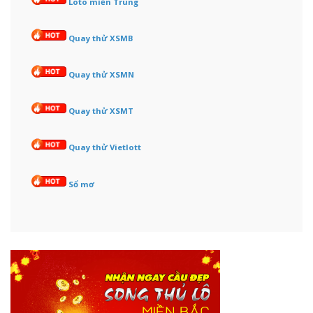
Loto miền Trung
Quay thử XSMB
Quay thử XSMN
Quay thử XSMT
Quay thử Vietlott
Sổ mơ