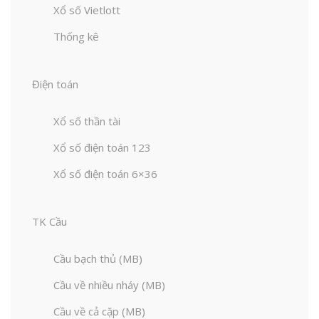
Xổ số Vietlott
Thống kê
Điện toán
Xổ số thần tài
Xổ số điện toán 123
Xổ số điện toán 6×36
TK Cầu
Cầu bạch thủ (MB)
Cầu về nhiều nháy (MB)
Cầu về cả cặp (MB)