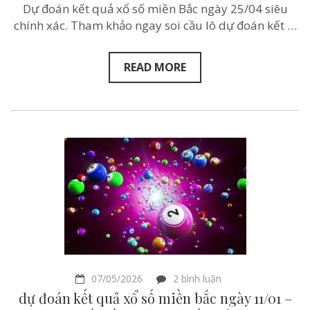
Dự đoán kết quả xổ số miền Bắc ngày 25/04 siêu
số
miền
chính xác. Tham khảo ngay soi cầu lô dự đoán kết …
bắc
ngày
25/04
READ MORE
–
chốt
số
giờ
vàng
miền
bắc
ở
07/05/2026
2 bình luận
dự
dự đoán kết quả xổ số miền bắc ngày 11/01 –
đoán