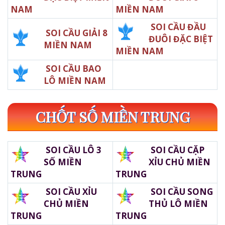
NAM
MIỀN NAM
SOI CẦU ĐẦU
SOI CẦU GIẢI 8
ĐUÔI ĐẶC BIỆT
MIỀN NAM
MIỀN NAM
SOI CẦU BAO
LÔ MIỀN NAM
CHỐT SỐ MIỀN TRUNG
SOI CẦU LÔ 3
SOI CẦU CẶP
SỐ MIỀN
XỈU CHỦ MIỀN
TRUNG
TRUNG
SOI CẦU XỈU
SOI CẦU SONG
CHỦ MIỀN
THỦ LÔ MIỀN
TRUNG
TRUNG