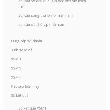
soi cầu sớ đầu đuôi giải đặc biệt víp miền
nam
soi cầu song thủ lô víp miền nam
soi cầu xíu chủ víp miền nam
Cung cấp số chuẩn
Tính số lô đề
XSMB
XSMN
XSMT
Kết quả hôm nay
Sổ kết quả
Sổ kết quả XSMT