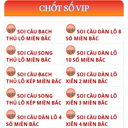
CHỐT SỐ VIP
SOI CẦU BẠCH
SOI CẦU DÀN LÔ 8
THỦ LÔ MIỀN BẮC
SỐ MIỀN BẮC
SOI CẦU SONG
SOI CẦU DÀN LÔ
THỦ LÔ MIỀN BẮC
10 SỐ MIỀN BẮC
SOI CẦU BẠCH
SOI CẦU DÀN LÔ
THỦ LÔ KÉP MIỀN BẮC
XIÊN 2 MIỀN BẮC
SOI CẦU SONG
SOI CẦU DÀN LÔ
THỦ LÔ KÉP MIỀN BẮC
XIÊN 3 MIỀN BẮC
SOI CẦU DÀN LÔ 4
SOI CẦU DÀN LÔ
SỐ MIỀN BẮC
XIÊN 4 MIỀN BẮC