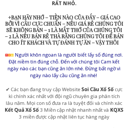
RẤT NHỎ.
+BẠN HÃY NHỚ – TIỀN NÀO CỦA ĐẤY – GIÁ CAO
BỞI VÌ CẦU CỰC CHUẨN – NẾU GIÁ RẺ CHÚNG TÔI
SẼ KHÔNG BÁN – 1 LÀ MẤT THỚ CỦA CHÚNG TÔI
– 2 LÀ NẾU BÁN RẺ THÀ RẰNG CHÚNG TÔI ĐỂ BÁN
CHO ÍT KHÁCH VÀ TỰ ĐÁNH TỰ ĂN – VẬY THÔI
Người khôn ngoan là người biết lấy số đúng nơi.
Đặt niềm tin đúng chỗ. Đến với chúng tôi Cam kết
ngày nào các bạn cũng ăn lớn nhé. Đừng bất ngờ vì
ngày nào lấy cầu cũng ăn nhé!
✔ Các bạn đang truy cập Website
Soi Cầu Xổ Số
cực
kì chính xác nhất với đội ngũ chuyên gia phân tích
lâu năm. Mọi con số đưa ra là tuyệt đối và chính xác
Kết Quả Xổ Số
3 Miền cập nhật nhanh nhất và
KQXS
3 miền được cập nhật liên tục hàng ngày