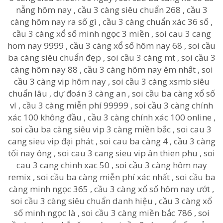
nẵng hôm nay , cầu 3 càng siêu chuẩn 268 , cầu 3
càng hôm nay ra số gì , cầu 3 càng chuẩn xác 36 số ,
cầu 3 càng xổ số minh ngọc 3 miền , soi cau 3 cang
hom nay 9999 , cầu 3 càng xổ số hôm nay 68 , soi cầu
ba càng siêu chuẩn đẹp , soi cầu 3 càng mt , soi cầu 3
càng hôm nay 88 , cầu 3 càng hôm nay êm nhất , soi
cầu 3 càng vip hôm nay , soi cầu 3 càng xsmb siêu
chuẩn lâu , dự đoán 3 càng an , soi cầu ba càng xổ số
vl , cầu 3 càng miễn phí 99999 , soi cầu 3 càng chính
xác 100 không đầu , cầu 3 càng chính xác 100 online ,
soi cầu ba càng siêu vip 3 càng miền bắc , soi cau 3
cang sieu vip đại phát , soi cau ba càng 4 , cầu 3 càng
tối nay ông , soi cau 3 cang sieu vip ân thien phu , soi
cau 3 cang chinh xac 50 , soi cầu 3 càng hôm nay
remix , soi cầu ba càng miễn phí xác nhất , soi cầu ba
càng minh ngọc 365 , cầu 3 càng xổ số hôm nay ướt ,
soi cầu 3 càng siêu chuẩn danh hiệu , cầu 3 càng xổ
số minh ngọc là , soi cầu 3 càng miền bắc 786 , soi