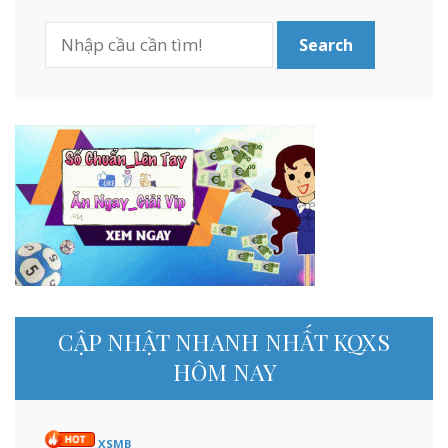
Search
CẬP NHẬT NHANH NHẤT KQXS
HÔM NAY
XSMB