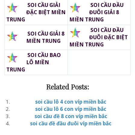
SOI CẦU GIẢI
SOI CẦU ĐẦU
ĐẶC BIỆT MIỀN
ĐUÔI GIẢI 8
TRUNG
MIỀN TRUNG
SOI CẦU ĐẦU
SOI CẦU GIẢI 8
ĐUÔI ĐẶC BIỆT
MIỀN TRUNG
MIỀN TRUNG
SOI CẦU BAO
LÔ MIỀN
TRUNG
Related Posts:
soi cầu lô 4 con víp miền bắc
soi cầu lô 6 con víp miền bắc
soi cầu đề 8 con víp miền bắc
soi cầu đề đầu đuôi víp miền bắc