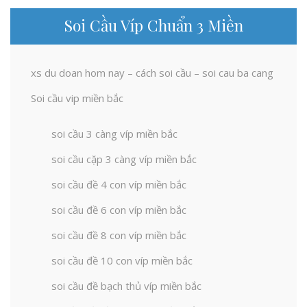
Soi Cầu Víp Chuẩn 3 Miền
xs du doan hom nay – cách soi cầu – soi cau ba cang
Soi cầu vip miền bắc
soi cầu 3 càng víp miền bắc
soi cầu cặp 3 càng víp miền bắc
soi cầu đề 4 con víp miền bắc
soi cầu đề 6 con víp miền bắc
soi cầu đề 8 con víp miền bắc
soi cầu đề 10 con víp miền bắc
soi cầu đề bạch thủ víp miền bắc