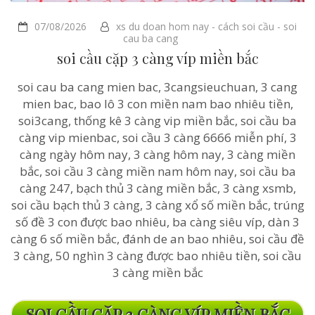
07/08/2026
xs du doan hom nay - cách soi cầu - soi
cau ba cang
soi cầu cặp 3 càng víp miền bắc
soi cau ba cang mien bac, 3cangsieuchuan, 3 cang
mien bac, bao lô 3 con miền nam bao nhiêu tiền,
soi3cang, thống kê 3 càng vip miền bắc, soi cầu ba
càng vip mienbac, soi cầu 3 càng 6666 miễn phí, 3
càng ngày hôm nay, 3 càng hôm nay, 3 càng miền
bắc, soi cầu 3 càng miền nam hôm nay, soi cầu ba
càng 247, bạch thủ 3 càng miền bắc, 3 càng xsmb,
soi cầu bạch thủ 3 càng, 3 càng xổ số miền bắc, trúng
số đề 3 con được bao nhiêu, ba càng siêu víp, dàn 3
càng 6 số miền bắc, đánh de an bao nhiêu, soi cầu đề
3 càng, 50 nghìn 3 càng được bao nhiêu tiền, soi cầu
3 càng miền bắc
SOI CẦU CẶP 3 CÀNG VÍP MIỀN BẮC