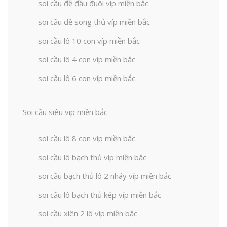
soi cầu đề đầu đuôi víp miền bắc
soi cầu đề song thủ víp miền bắc
soi cầu lô 10 con víp miền bắc
soi cầu lô 4 con víp miền bắc
soi cầu lô 6 con víp miền bắc
Soi cầu siêu vip miền bắc
soi cầu lô 8 con víp miền bắc
soi cầu lô bạch thủ víp miền bắc
soi cầu bạch thủ lô 2 nháy víp miền bắc
soi cầu lô bạch thủ kép víp miền bắc
soi cầu xiên 2 lô víp miền bắc