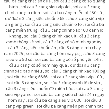
cầu ba càng chắc ăn quá , soi cầu 3 càng xổ số quảng
bình , soi cau 3 cang sieu vip 4d , soi cau 3 cang
chinh xac gia dinh , soi cầu ba càng miễn phí 50 số ,
dự đoán 3 càng siêu chuẩn 365 , cầu 3 càng siêu vip
an giang , soi cầu 3 càng siêu chuẩn ô tô , soi cầu ba
càng miền trung , cầu 3 càng chính xác 100 đánh lô
không , soi cầu 3 càng chính xác uit , cầu 3 càng
xsmb thống kê soi , cầu 3 càng xổ số minh ngọc ây ,
cầu 3 càng siêu chuẩn ăn , cầu 3 càng xsmb chay
nam 2025 , soi cầu ba càng hôm nay psg , cầu 3 càng
siêu vip 50 số , soi cầu ba càng xổ số phú yên 24h ,
cầu 3 càng xổ số hôm nay qua , dự đoán 3 càng
chính xác bao nhiêu , soi cầu 3 càng chính xác 100 pg
, soi cầu ba càng 6666 , soi cau 3 cang sieu vip 100 ,
soi cầu 3 càng vip , soi cầu 3 càng xsmb lô de vip ,
cầu 3 càng siêu chuẩn đề miền bắc , soi cau 3 cang
sieu vip yame , soi cầu ba càng siêu chuẩn 24h ngày
hôm nay , soi cầu ba càng siêu vip 000 , soi cầu 3
càng vip green , soi cầu ba càng miễn phí chính xác