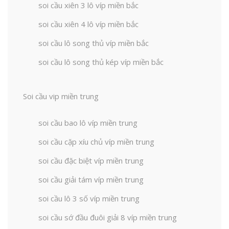
soi cầu xiên 3 lô víp miền bắc
soi cầu xiên 4 lô víp miền bắc
soi cầu lô song thủ víp miền bắc
soi cầu lô song thủ kép víp miền bắc
Soi cầu vip miền trung
soi cầu bao lô víp miền trung
soi cầu cặp xíu chủ víp miền trung
soi cầu đặc biệt víp miền trung
soi cầu giải tám víp miền trung
soi cầu lô 3 số víp miền trung
soi cầu sớ đầu đuôi giải 8 víp miền trung