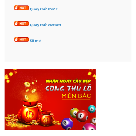
Quay thử XSMT
Quay thử Vietlott
Sổ mơ