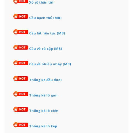
Xổ số thần tài
Cầu bạch thủ (MB)
Cầu lật liên tục (MB)
Cầu về cả cặp (MB)
Cầu về nhiều nháy (MB)
Thống kê đầu đuôi
Thống kê lô gan
Thống kê lô xiên
Thống kê lô kép