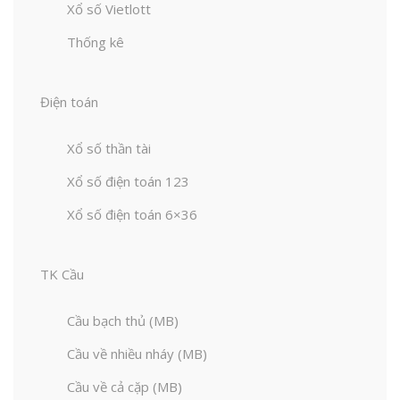
Xổ số Vietlott
Thống kê
Điện toán
Xổ số thần tài
Xổ số điện toán 123
Xổ số điện toán 6×36
TK Cầu
Cầu bạch thủ (MB)
Cầu về nhiều nháy (MB)
Cầu về cả cặp (MB)