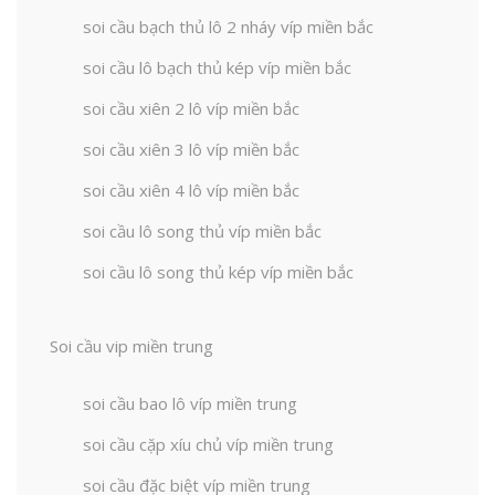
soi cầu bạch thủ lô 2 nháy víp miền bắc
soi cầu lô bạch thủ kép víp miền bắc
soi cầu xiên 2 lô víp miền bắc
soi cầu xiên 3 lô víp miền bắc
soi cầu xiên 4 lô víp miền bắc
soi cầu lô song thủ víp miền bắc
soi cầu lô song thủ kép víp miền bắc
Soi cầu vip miền trung
soi cầu bao lô víp miền trung
soi cầu cặp xíu chủ víp miền trung
soi cầu đặc biệt víp miền trung