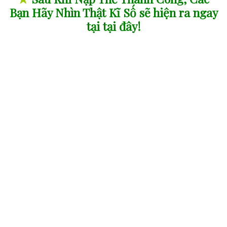
Bạn Hãy Nhìn Thật Kĩ Số sẽ hiện ra ngay
tại tại đây!