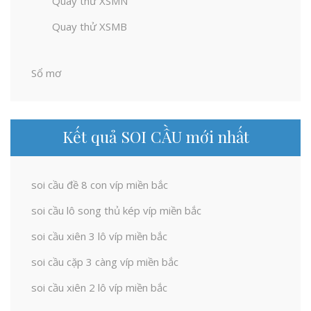
Quay thử XSMN
Quay thử XSMB
Sổ mơ
Kết quả SOI CẦU mới nhất
soi cầu đề 8 con víp miền bắc
soi cầu lô song thủ kép víp miền bắc
soi cầu xiên 3 lô víp miền bắc
soi cầu cặp 3 càng víp miền bắc
soi cầu xiên 2 lô víp miền bắc