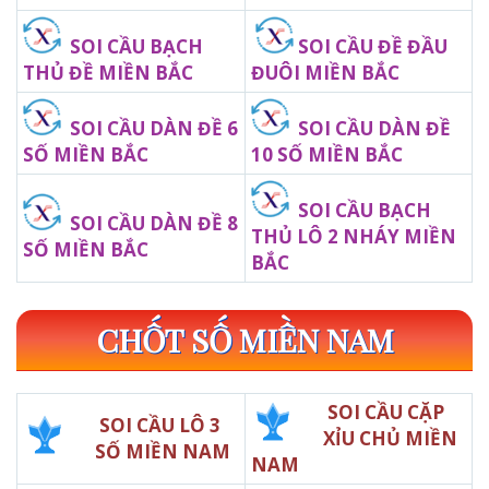
SOI CẦU BẠCH
SOI CẦU ĐỀ ĐẦU
THỦ ĐỀ MIỀN BẮC
ĐUÔI MIỀN BẮC
SOI CẦU DÀN ĐỀ 6
SOI CẦU DÀN ĐỀ
SỐ MIỀN BẮC
10 SỐ MIỀN BẮC
SOI CẦU BẠCH
SOI CẦU DÀN ĐỀ 8
THỦ LÔ 2 NHÁY MIỀN
SỐ MIỀN BẮC
BẮC
CHỐT SỐ MIỀN NAM
SOI CẦU CẶP
SOI CẦU LÔ 3
XỈU CHỦ MIỀN
SỐ MIỀN NAM
NAM