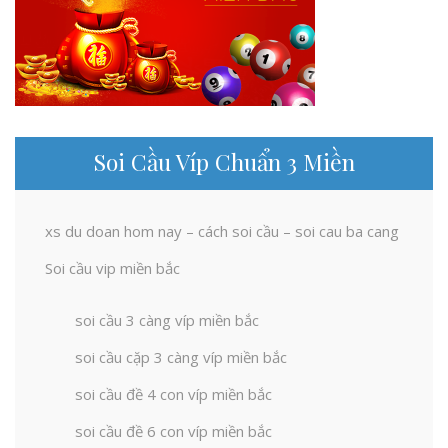
Soi Cầu Víp Chuẩn 3 Miền
xs du doan hom nay – cách soi cầu – soi cau ba cang
Soi cầu vip miền bắc
soi cầu 3 càng víp miền bắc
soi cầu cặp 3 càng víp miền bắc
soi cầu đề 4 con víp miền bắc
soi cầu đề 6 con víp miền bắc