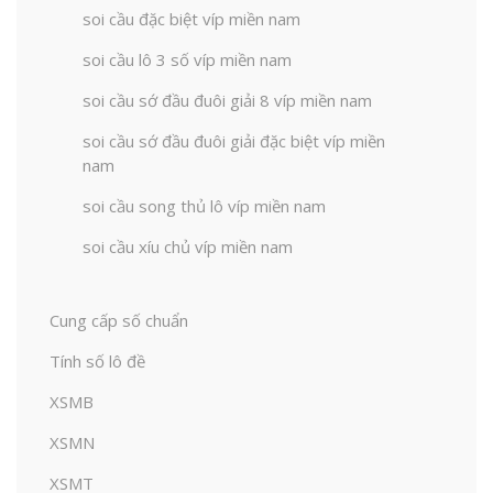
soi cầu đặc biệt víp miền nam
soi cầu lô 3 số víp miền nam
soi cầu sớ đầu đuôi giải 8 víp miền nam
soi cầu sớ đầu đuôi giải đặc biệt víp miền
nam
soi cầu song thủ lô víp miền nam
soi cầu xíu chủ víp miền nam
Cung cấp số chuẩn
Tính số lô đề
XSMB
XSMN
XSMT