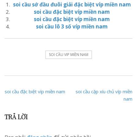
soi cầu sớ đầu đuôi giải đặc biệt víp miền nam
soi cầu đặc biệt víp miền nam
soi cầu đặc biệt víp miền nam
soi cầu lô 3 số víp miền nam
SOI CẦU VIP MIỀN NAM
Điều
soi cầu đặc biệt víp miền nam
soi cầu cặp xíu chủ víp miền
hướng
nam
bài
viết
TRẢ LỜI