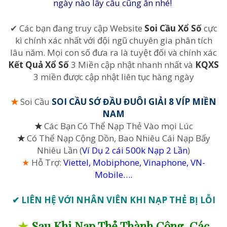
ngày nào lấy cầu cũng ăn nhé!
✔ Các bạn đang truy cập Website
Soi Cầu Xổ Số
cực
kì chính xác nhất với đội ngũ chuyên gia phân tích
lâu năm. Mọi con số đưa ra là tuyệt đối và chính xác
Kết Quả Xổ Số
3 Miền cập nhật nhanh nhất và
KQXS
3 miền được cập nhật liên tục hàng ngày
★
Soi Cầu
SOI CẦU SỚ ĐẦU ĐUÔI GIẢI 8 VÍP MIỀN
NAM
★
Các Bạn Có Thể Nạp Thẻ Vào mọi Lúc
★
Có Thể Nạp Cộng Dồn, Bao Nhiêu Cái Nạp Bấy
Nhiêu Lần (
Ví Dụ 2 cái 500k Nạp 2 Lần
)
★
Hỗ Trợ:
Viettel, Mobiphone, Vinaphone, VN-
Mobile….
✔ LIÊN HỆ VỚI NHÂN VIÊN KHI NẠP THẺ BỊ LỖI
★
Sau Khi Nạp Thẻ Thành Công, Các