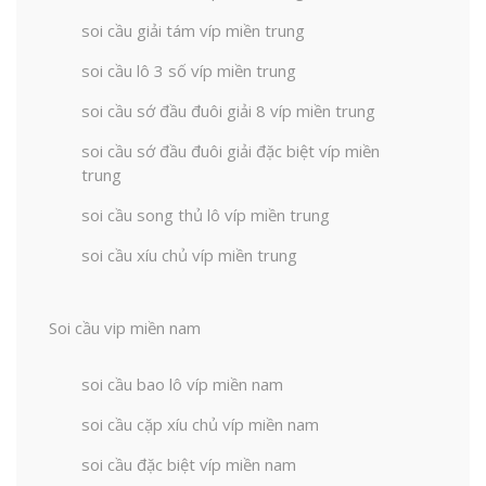
soi cầu giải tám víp miền trung
soi cầu lô 3 số víp miền trung
soi cầu sớ đầu đuôi giải 8 víp miền trung
soi cầu sớ đầu đuôi giải đặc biệt víp miền
trung
soi cầu song thủ lô víp miền trung
soi cầu xíu chủ víp miền trung
Soi cầu vip miền nam
soi cầu bao lô víp miền nam
soi cầu cặp xíu chủ víp miền nam
soi cầu đặc biệt víp miền nam