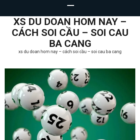
XS DU DOAN HOM NAY –
CÁCH SOI CẦU – SOI CAU
BA CANG
xs du doan hom nay – cách soi cầu – soi cau ba cang