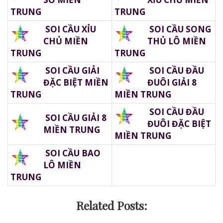
TRUNG
TRUNG
SOI CẦU XỈU
SOI CẦU SONG
CHỦ MIỀN
THỦ LÔ MIỀN
TRUNG
TRUNG
SOI CẦU GIẢI
SOI CẦU ĐẦU
ĐẶC BIỆT MIỀN
ĐUÔI GIẢI 8
TRUNG
MIỀN TRUNG
SOI CẦU ĐẦU
SOI CẦU GIẢI 8
ĐUÔI ĐẶC BIỆT
MIỀN TRUNG
MIỀN TRUNG
SOI CẦU BAO
LÔ MIỀN
TRUNG
Related Posts: