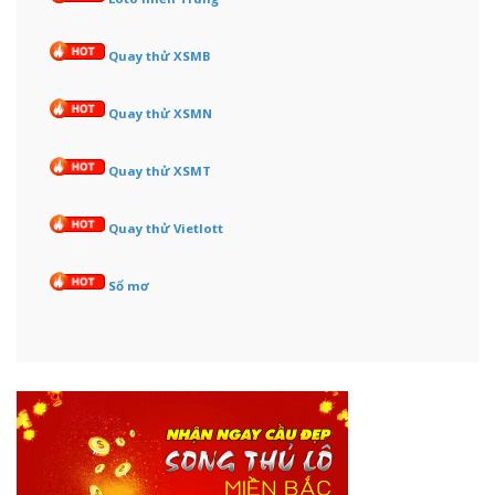
Quay thử XSMB
Quay thử XSMN
Quay thử XSMT
Quay thử Vietlott
Sổ mơ