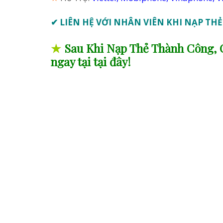
✔ LIÊN HỆ VỚI NHÂN VIÊN KHI NẠP THẺ 
★
Sau Khi Nạp Thẻ Thành Công, C
ngay tại tại đây!