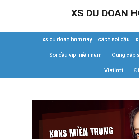
XS DU DOAN H
xs du doan hom nay – cách soi cầu – s
Soi cầu vip miền nam
Cung cấp 
Vietlott
Đ