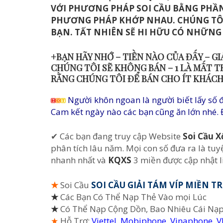
VỚI PHƯƠNG PHÁP SOI CẦU BẰNG PHẦN
PHƯƠNG PHÁP KHỚP NHAU. CHÚNG TÔI 
BẠN. TẤT NHIÊN SẼ HI HỮU CÓ NHỮNG
+BẠN HÃY NHỚ – TIỀN NÀO CỦA ĐẤY – GI
CHÚNG TÔI SẼ KHÔNG BÁN – 1 LÀ MẤT T
RẰNG CHÚNG TÔI ĐỂ BÁN CHO ÍT KHÁCH 
Người khôn ngoan là người biết lấy số đ
Cam kết ngày nào các bạn cũng ăn lớn nhé. 
✔ Các bạn đang truy cập Website
Soi Cầu X
phân tích lâu năm. Mọi con số đưa ra là tuy
nhanh nhất và
KQXS
3 miền được cập nhật l
★
Soi Cầu
SOI CẦU GIẢI TÁM VÍP MIỀN T
★
Các Bạn Có Thể Nạp Thẻ Vào mọi Lúc
★
Có Thể Nạp Cộng Dồn, Bao Nhiêu Cái Nạp
★
Hỗ Trợ:
Viettel, Mobiphone, Vinaphone, 