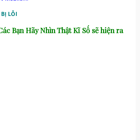
BỊ LỖI
ác Bạn Hãy Nhìn Thật Kĩ Số sẽ hiện ra