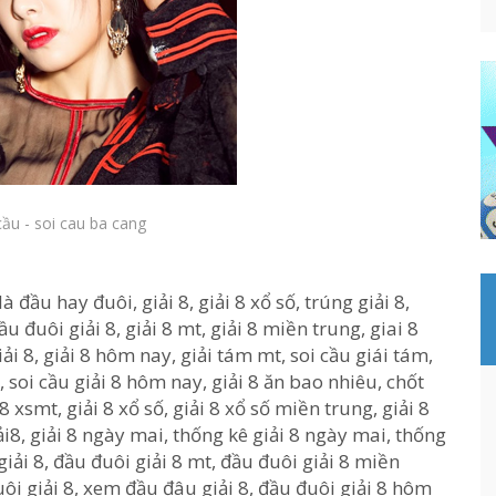
ầu - soi cau ba cang
là đầu hay đuôi, giải 8, giải 8 xổ số, trúng giải 8,
 đầu đuôi giải 8, giải 8 mt, giải 8 miền trung, giai 8
ải 8, giải 8 hôm nay, giải tám mt, soi cầu giái tám,
 8, soi cầu giải 8 hôm nay, giải 8 ăn bao nhiêu, chốt
 xsmt, giải 8 xổ số, giải 8 xổ số miền trung, giải 8
iải8, giải 8 ngày mai, thống kê giải 8 ngày mai, thống
giải 8, đầu đuôi giải 8 mt, đầu đuôi giải 8 miền
uôi giải 8, xem đầu đâu giải 8, đầu đuôi giải 8 hôm