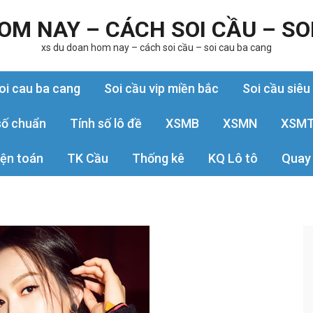
OM NAY – CÁCH SOI CẦU – SO
xs du doan hom nay – cách soi cầu – soi cau ba cang
oi cau ba cang
Soi cầu vip miền bắc
Soi cầu siêu
số chuẩn
Tính số lô đề
XSMB
XSMN
XSM
iện toán
TK Cầu
Thống kê
KQ Lô tô
Quay