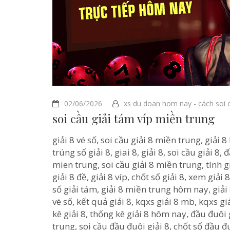
02/06/2026
xs du doan hom nay - cách soi c
soi cầu giải tám víp miền trung
giải 8 vé số, soi cầu giải 8 miền trung, giải 8 
trúng số giải 8, giai 8, giải 8, soi cầu giải 8,
mien trung, soi cầu giải 8 miền trung, tính gi
giải 8 đề, giải 8 víp, chốt số giải 8, xem giải
số giải tám, giải 8 miền trung hôm nay, giải 8
vé số, kết quả giải 8, kqxs giải 8 mb, kqxs g
kê giải 8, thống kê giải 8 hôm nay, đầu đuôi 
trung, soi cầu đầu đuôi giải 8, chốt số đầu đ