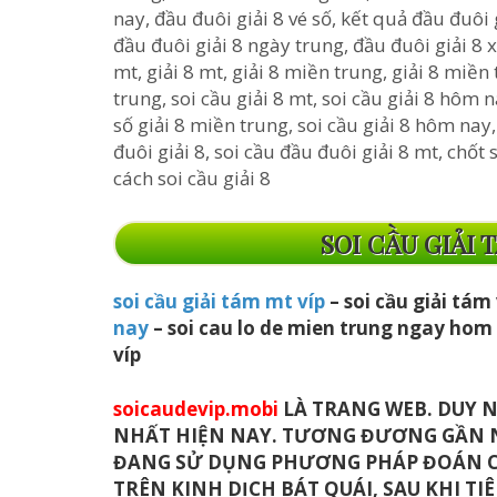
nay, đầu đuôi giải 8 vé số, kết quả đầu đuôi
đầu đuôi giải 8 ngày trung, đầu đuôi giải 8 
mt, giải 8 mt, giải 8 miền trung, giải 8 miề
trung, soi cầu giải 8 mt, soi cầu giải 8 hôm 
số giải 8 miền trung, soi cầu giải 8 hôm nay
đuôi giải 8, soi cầu đầu đuôi giải 8 mt, chốt 
cách soi cầu giải 8
SOI CẦU GIẢI 
soi cầu giải tám mt víp
– soi cầu giải tám
nay
– soi cau lo de mien trung ngay hom
víp
soicaudevip.mobi
LÀ TRANG WEB. DUY N
NHẤT HIỆN NAY. TƯƠNG ĐƯƠNG GẦN NH
ĐANG SỬ DỤNG PHƯƠNG PHÁP ĐOÁN CẦ
TRÊN KINH DỊCH BÁT QUÁI, SAU KHI TI