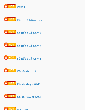
XSMT
Kết quả hôm nay
Sổ kết quả XSMB
Sổ kết quả XSMN
Sổ kết quả XSMT
Xổ số vietlott
Xổ số Mega 6/45
Xổ số Power 6/55
Max 3D